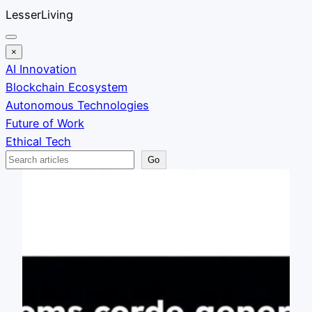
Skip
LesserLiving
to
content
×
AI Innovation
Blockchain Ecosystem
Autonomous Technologies
Future of Work
Ethical Tech
Search
Go