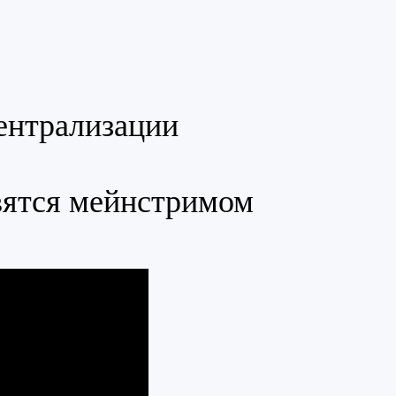
ентрализации
вятся мейнстримом