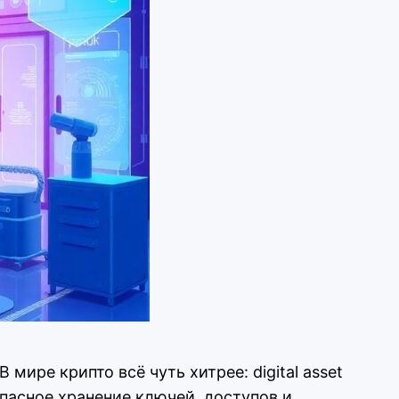
мире крипто всё чуть хитрее: digital asset
опасное хранение ключей, доступов и