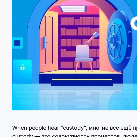
When people hear “custody”, многие всё ещё п
custody — это совокупность процессов, люде