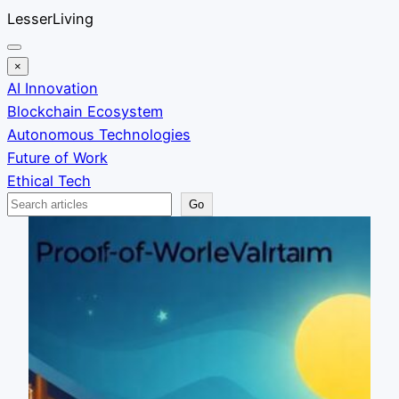
Skip
LesserLiving
to
content
×
AI Innovation
Blockchain Ecosystem
Autonomous Technologies
Future of Work
Ethical Tech
Search
Go