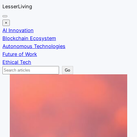
Skip
LesserLiving
to
content
×
AI Innovation
Blockchain Ecosystem
Autonomous Technologies
Future of Work
Ethical Tech
Search
Go