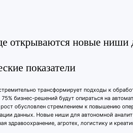
где открываются новые ниши 
еские показатели
стремительно трансформирует подходы к обработ
оло 75% бизнес-решений будут опираться на автом
й рост обусловлен стремлением к повышению оп
ации данных. Новые ниши для автономной аналити
ая здравоохранение, агротех, логистику и креат