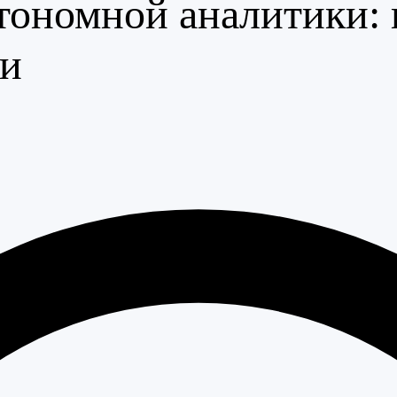
ономной аналитики: г
ти