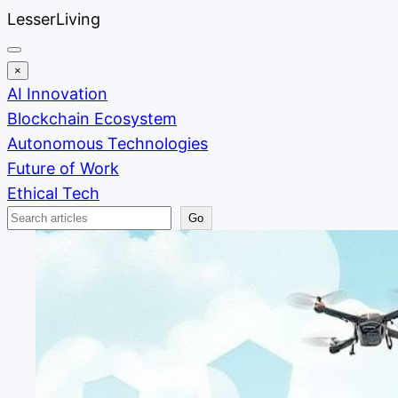
Skip
LesserLiving
to
content
×
AI Innovation
Blockchain Ecosystem
Autonomous Technologies
Future of Work
Ethical Tech
Search
Go