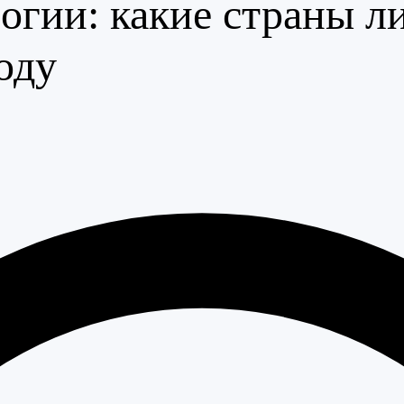
огии: какие страны л
оду