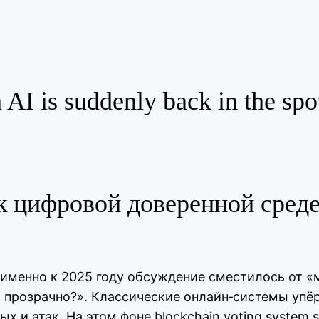
AI is suddenly back in the spo
к цифровой доверенной сред
но именно к 2025 году обсуждение сместилось от 
 прозрачно?». Классические онлайн‑системы упёр
х и атак. На этом фоне blockchain voting system