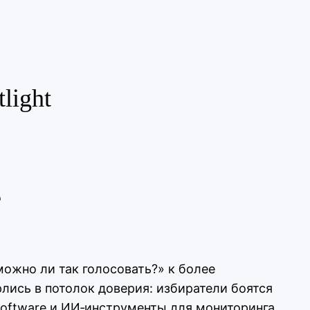
tlight
е
«можно ли так голосовать?» к более
лись в потолок доверия: избиратели боятся
 software и ИИ‑инструменты для мониторинга