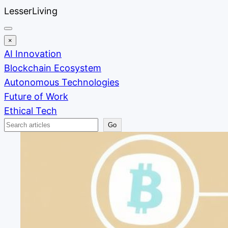
Skip
LesserLiving
to
content
×
AI Innovation
Blockchain Ecosystem
Autonomous Technologies
Future of Work
Ethical Tech
Search
Go