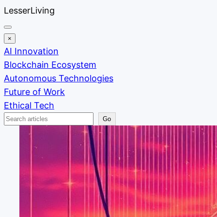
Skip
LesserLiving
to
content
×
AI Innovation
Blockchain Ecosystem
Autonomous Technologies
Future of Work
Ethical Tech
Search
Go